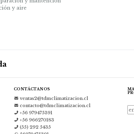
 reparación y mantención
ción y aire
da
CONTÁCTANOS
MA
PR
ventas2@tdmclimatizacion.cl
contacto@tdmclimatizacion.cl
+56 979475391
+56 966270183
(55) 292 5435