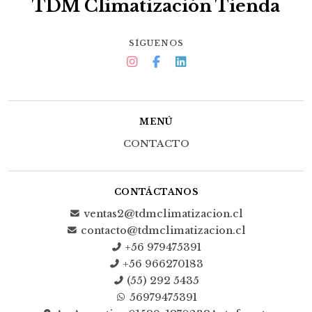
TDM Climatización Tienda
SÍGUENOS
MENÚ
CONTACTO
CONTÁCTANOS
ventas2@tdmclimatizacion.cl
contacto@tdmclimatizacion.cl
+56 979475391
+56 966270183
(55) 292 5435
56979475391