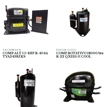
TECUMSEH
FAVOR COOL
COMP.ALT 1 1/4HP R-404A
COMP.ROTATIVO 18000 btu
TYA2438ZKS
R-22 QX32G F.COOL