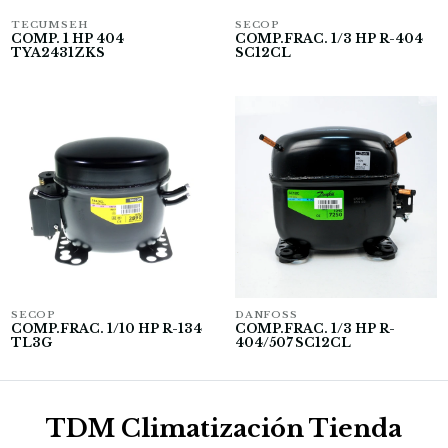
TECUMSEH
SECOP
COMP. 1 HP 404
COMP.FRAC. 1/3 HP R-404
TYA2431ZKS
SC12CL
SECOP
DANFOSS
COMP.FRAC. 1/10 HP R-134
COMP.FRAC. 1/3 HP R-
TL3G
404/507 SC12CL
TDM Climatización Tienda