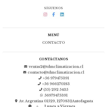
SÍGUENOS
MENÚ
CONTACTO
CONTÁCTANOS
ventas2@tdmclimatizacion.cl
contacto@tdmclimatizacion.cl
+56 979475391
+56 966270183
(55) 292 5435
56979475391
Av. Argentina 01529, 1270832Antofagasta
Lunes a Viernes