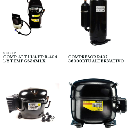
SECOP
COMP. ALT 1 1/4 HP R-404
COMPRESOR R407
1/2 TEMP GS34MLX
36000BTU ALTERNATIVO