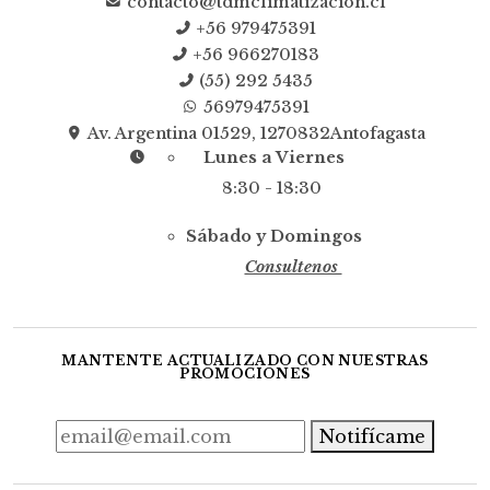
contacto@tdmclimatizacion.cl
+56 979475391
+56 966270183
(55) 292 5435
56979475391
Av. Argentina 01529, 1270832Antofagasta
Lunes a Viernes
8:30 - 18:30
Sábado y Domingos
Consultenos
MANTENTE ACTUALIZADO CON NUESTRAS
PROMOCIONES
Notifícame