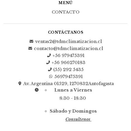
MENÚ
CONTACTO
CONTÁCTANOS
ventas2@tdmclimatizacion.cl
contacto@tdmclimatizacion.cl
+56 979475391
+56 966270183
(55) 292 5435
56979475391
Av. Argentina 01529, 1270832Antofagasta
Lunes a Viernes
8:30 - 18:30
Sábado y Domingos
Consultenos