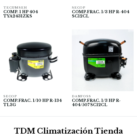
TECUMSEH
SECOP
COMP. 1 HP 404
COMP.FRAC. 1/3 HP R-404
TYA2431ZKS
SC12CL
SECOP
DANFOSS
COMP.FRAC. 1/10 HP R-134
COMP.FRAC. 1/3 HP R-
TL3G
404/507 SC12CL
TDM Climatización Tienda