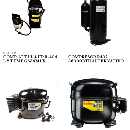
SECOP
COMP. ALT 1 1/4 HP R-404
COMPRESOR R407
1/2 TEMP GS34MLX
36000BTU ALTERNATIVO