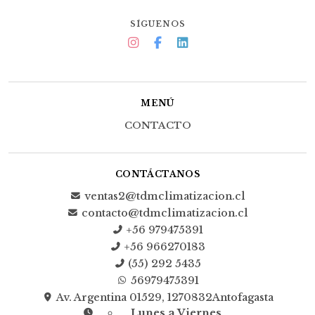
SÍGUENOS
MENÚ
CONTACTO
CONTÁCTANOS
ventas2@tdmclimatizacion.cl
contacto@tdmclimatizacion.cl
+56 979475391
+56 966270183
(55) 292 5435
56979475391
Av. Argentina 01529, 1270832Antofagasta
Lunes a Viernes