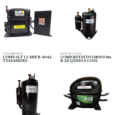
TECUMSEH
FAVOR COOL
COMP.ALT 1 1/4HP R-404A
COMP.ROTATIVO 18000 btu
TYA2438ZKS
R-22 QX32G F.COOL