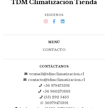
TDM Climatización Tienda
SÍGUENOS
MENÚ
CONTACTO
CONTÁCTANOS
ventas2@tdmclimatizacion.cl
contacto@tdmclimatizacion.cl
+56 979475391
+56 966270183
(55) 292 5435
56979475391