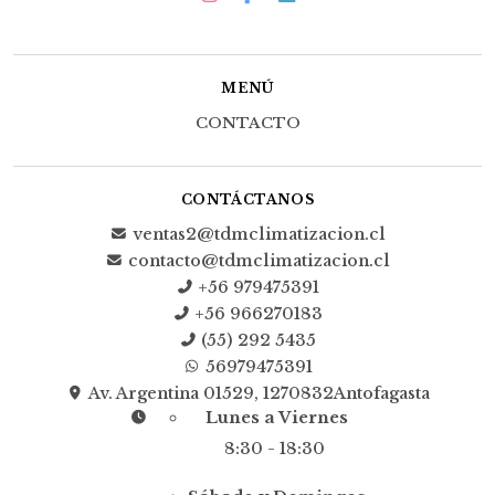
MENÚ
CONTACTO
CONTÁCTANOS
ventas2@tdmclimatizacion.cl
contacto@tdmclimatizacion.cl
+56 979475391
+56 966270183
(55) 292 5435
56979475391
Av. Argentina 01529, 1270832Antofagasta
Lunes a Viernes
8:30 - 18:30