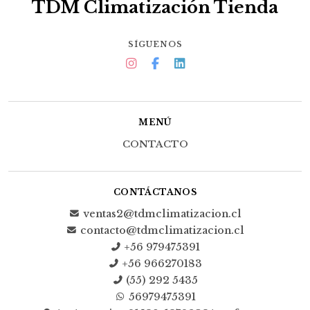
TDM Climatización Tienda
SÍGUENOS
MENÚ
CONTACTO
CONTÁCTANOS
ventas2@tdmclimatizacion.cl
contacto@tdmclimatizacion.cl
+56 979475391
+56 966270183
(55) 292 5435
56979475391