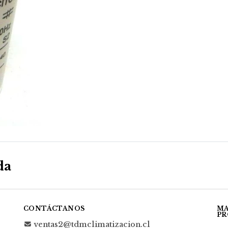
da
CONTÁCTANOS
MA
PR
ventas2@tdmclimatizacion.cl