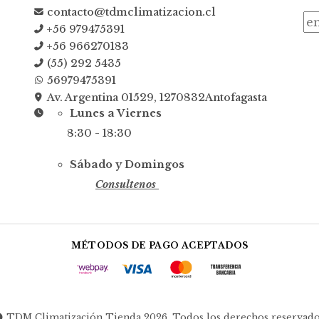
contacto@tdmclimatizacion.cl
+56 979475391
+56 966270183
(55) 292 5435
56979475391
Av. Argentina 01529, 1270832Antofagasta
Lunes a Viernes
8:30 - 18:30
Sábado y Domingos
Consultenos
MÉTODOS DE PAGO ACEPTADOS
TDM Climatización Tienda 2026. Todos los derechos reservado