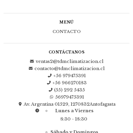
MENÚ
CONTACTO
CONTÁCTANOS
ventas2@tdmclimatizacion.cl
contacto@tdmclimatizacion.cl
+56 979475391
+56 966270183
(55) 292 5435
56979475391
Av. Argentina 01529, 1270832Antofagasta
Lunes a Viernes
8:30 - 18:30
Sábado y Domingos