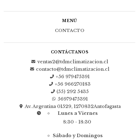
MENÚ
CONTACTO
CONTÁCTANOS
ventas2@tdmclimatizacion.cl
contacto@tdmclimatizacion.cl
+56 979475391
+56 966270183
(55) 292 5435
56979475391
Av. Argentina 01529, 1270832Antofagasta
Lunes a Viernes
8:30 - 18:30
Sábado y Domingos