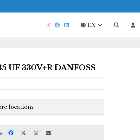
EN
35 UF 330V+R DANFOSS
ore locations
to