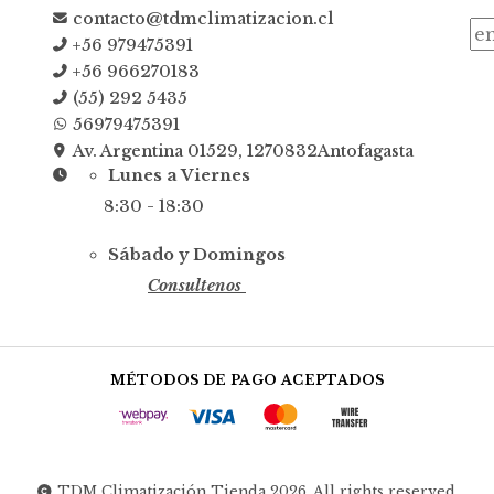
contacto@tdmclimatizacion.cl
+56 979475391
+56 966270183
(55) 292 5435
56979475391
Av. Argentina 01529, 1270832Antofagasta
Lunes a Viernes
8:30 - 18:30
Sábado y Domingos
Consultenos
MÉTODOS DE PAGO ACEPTADOS
TDM Climatización Tienda 2026. All rights reserved.