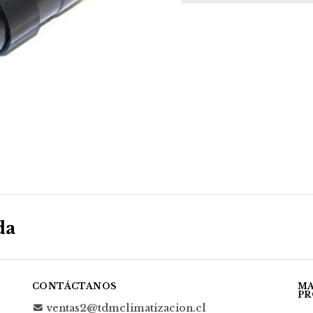
da
CONTÁCTANOS
MA
PR
ventas2@tdmclimatizacion.cl