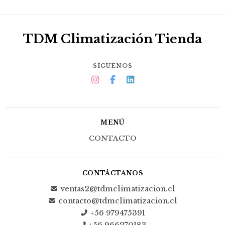
TDM Climatización Tienda
SÍGUENOS
MENÚ
CONTACTO
CONTÁCTANOS
ventas2@tdmclimatizacion.cl
contacto@tdmclimatizacion.cl
+56 979475391
+56 966270183