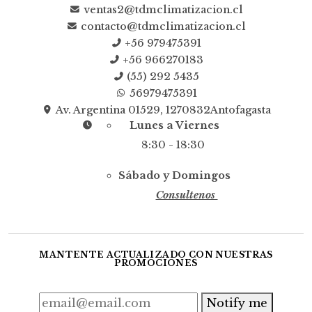
ventas2@tdmclimatizacion.cl
contacto@tdmclimatizacion.cl
+56 979475391
+56 966270183
(55) 292 5435
56979475391
Av. Argentina 01529, 1270832Antofagasta
Lunes a Viernes
8:30 - 18:30
Sábado y Domingos
Consultenos
MANTENTE ACTUALIZADO CON NUESTRAS
PROMOCIONES
Notify me