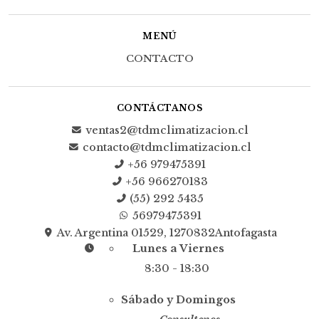
MENÚ
CONTACTO
CONTÁCTANOS
ventas2@tdmclimatizacion.cl
contacto@tdmclimatizacion.cl
+56 979475391
+56 966270183
(55) 292 5435
56979475391
Av. Argentina 01529, 1270832Antofagasta
Lunes a Viernes
8:30 - 18:30
Sábado y Domingos