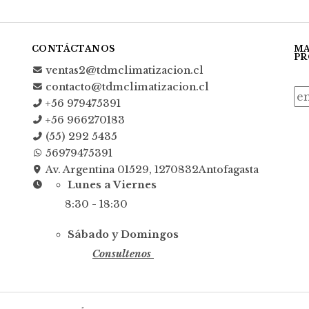
CONTÁCTANOS
MA
PR
ventas2@tdmclimatizacion.cl
contacto@tdmclimatizacion.cl
+56 979475391
+56 966270183
(55) 292 5435
56979475391
Av. Argentina 01529, 1270832Antofagasta
Lunes a Viernes
8:30 - 18:30
Sábado y Domingos
Consultenos