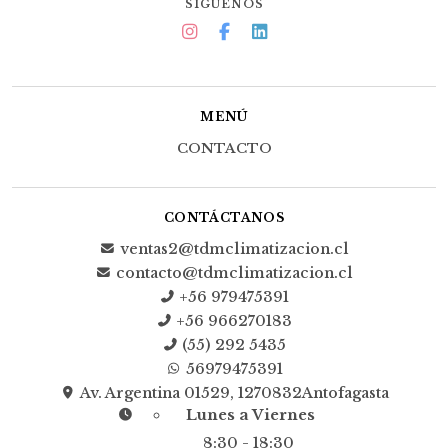
SÍGUENOS
MENÚ
CONTACTO
CONTÁCTANOS
ventas2@tdmclimatizacion.cl
contacto@tdmclimatizacion.cl
+56 979475391
+56 966270183
(55) 292 5435
56979475391
Av. Argentina 01529, 1270832Antofagasta
Lunes a Viernes
8:30 - 18:30