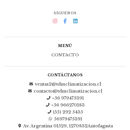
SÍGUENOS
MENÚ
CONTACTO
CONTÁCTANOS
ventas2@tdmclimatizacion.cl
contacto@tdmclimatizacion.cl
+56 979475391
+56 966270183
(55) 292 5435
56979475391
Av. Argentina 01529, 1270832Antofagasta