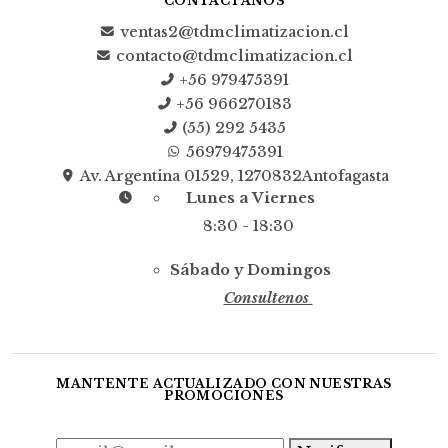
CONTÁCTANOS
ventas2@tdmclimatizacion.cl
contacto@tdmclimatizacion.cl
+56 979475391
+56 966270183
(55) 292 5435
56979475391
Av. Argentina 01529, 1270832Antofagasta
Lunes a Viernes
8:30 - 18:30
Sábado y Domingos
Consultenos
MANTENTE ACTUALIZADO CON NUESTRAS
PROMOCIONES