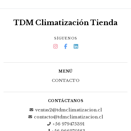
TDM Climatización Tienda
SÍGUENOS
MENÚ
CONTACTO
CONTÁCTANOS
ventas2@tdmclimatizacion.cl
contacto@tdmclimatizacion.cl
+56 979475391
+56 966270183