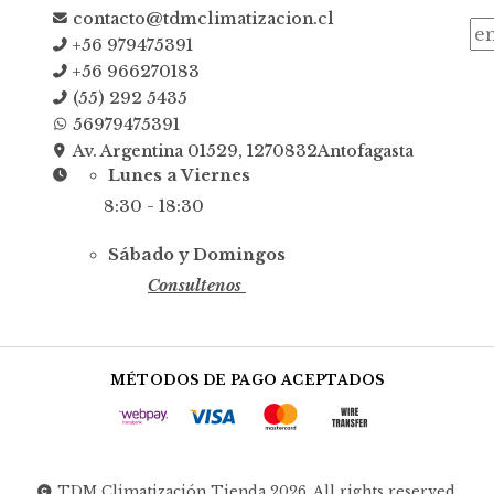
contacto@tdmclimatizacion.cl
+56 979475391
+56 966270183
(55) 292 5435
56979475391
Av. Argentina 01529, 1270832Antofagasta
Lunes a Viernes
8:30 - 18:30
Sábado y Domingos
Consultenos
MÉTODOS DE PAGO ACEPTADOS
TDM Climatización Tienda 2026. All rights reserved.