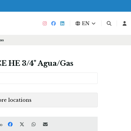
EN
as
 HE 3/4" Agua/Gas
ore locations
to