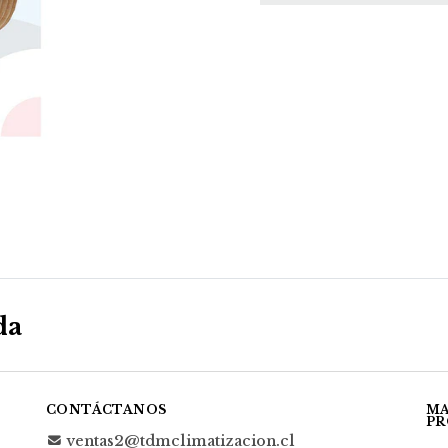
da
CONTÁCTANOS
MA
PR
ventas2@tdmclimatizacion.cl