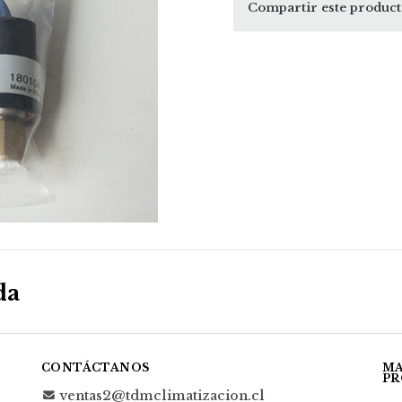
Compartir este produc
da
CONTÁCTANOS
MA
PR
ventas2@tdmclimatizacion.cl