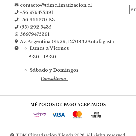
contacto@tdmclimatizacion.cl
+56 979475391
+56 966270183
(55) 292 5435
56979475391
Av. Argentina 01529, 1270832Antofagasta
Lunes a Viernes
8:30 - 18:30
Sábado y Domingos
Consultenos
MÉTODOS DE PAGO ACEPTADOS
TDM Climatización Tienda 2026. All rights reserved.