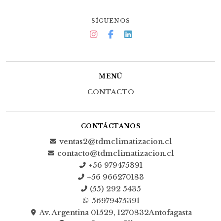
SÍGUENOS
MENÚ
CONTACTO
CONTÁCTANOS
ventas2@tdmclimatizacion.cl
contacto@tdmclimatizacion.cl
+56 979475391
+56 966270183
(55) 292 5435
56979475391
Av. Argentina 01529, 1270832Antofagasta