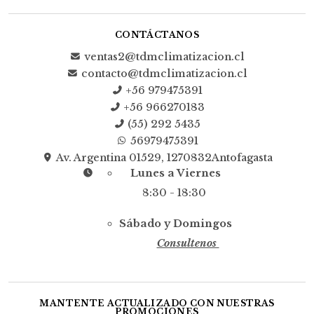
CONTÁCTANOS
ventas2@tdmclimatizacion.cl
contacto@tdmclimatizacion.cl
+56 979475391
+56 966270183
(55) 292 5435
56979475391
Av. Argentina 01529, 1270832Antofagasta
Lunes a Viernes
8:30 - 18:30
Sábado y Domingos
Consultenos
MANTENTE ACTUALIZADO CON NUESTRAS
PROMOCIONES