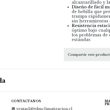
alcantarillado y l
Diseño de fácil 
de hebilla que pe
trampa rápidament
sin herramientas 
Resistencia estaci
óptimo bajo cualq
los problemas de
estándar.
Compartir este produc
da
CONTÁCTANOS
MA
PR
ventas2@tdmclimatizacion.cl