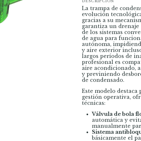
DESCRIPCIÓN
La trampa de conde
evolución tecnológica 
gracias a su mecanism
garantiza un drenaje e
de los sistemas conve
de agua para funciona
autónoma, impidiendo
y aire exterior inclus
largos períodos de in
profesional es compat
aire acondicionado, 
y previniendo desbor
de condensado.
Este modelo destaca p
gestión operativa, of
técnicas:
Válvula de bola fl
automática y evit
manualmente para
Sistema antibloqu
básicamente el pa