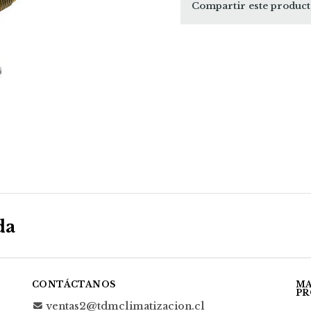
Compartir este produc
da
CONTÁCTANOS
MA
PR
ventas2@tdmclimatizacion.cl