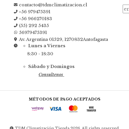
contacto@tdmclimatizacion.cl
+56 979475391
+56 966270183
(55) 292 5435
56979475391
Av. Argentina 01529, 1270832Antofagasta
Lunes a Viernes
8:30 - 18:30
Sábado y Domingos
Consultenos
MÉTODOS DE PAGO ACEPTADOS
TDM Climatización Tienda 2026. All rights reserved.