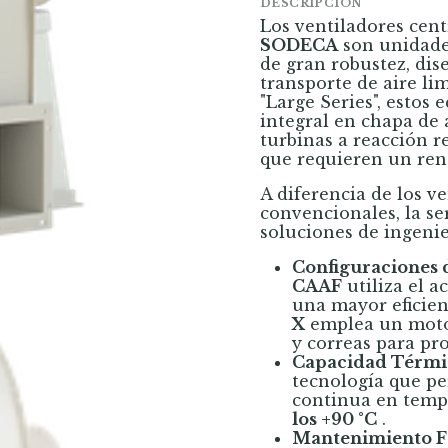
DESCRIPCIÓN
Los ventiladores cent
SODECA
son unidad
de gran robustez, dis
transporte de aire li
"Large Series", estos
integral en chapa de 
turbinas a reacción r
que requieren un ren
A diferencia de los v
convencionales, la se
soluciones de ingenie
Configuraciones 
CAAF
utiliza el a
una mayor eficien
X
emplea un motor
y correas para pro
Capacidad Térmic
tecnología que pe
continua en tempe
los +90 °C
.
Mantenimiento Fa