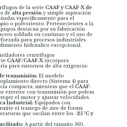
rífugos de la serie
CAAF y CAAF-X de
es de
alta presión
y simple aspiración
eñadas específicamente para el
mpio o polvoriento. Pertenecientes a la
 equipos destacan por su fabricación
acero soldada en continuo y el uso de
eforzada para procesos industriales
dimiento hidráulico excepcional.
entiladores centrífugos
rie
CAAF/CAAF-X
incorpora
ría para entornos de alta exigencia:
de transmisión:
El modelo
coplamiento directo (Sistema 4) para
cia compacta, mientras que el
CAAF-
 exterior con transmisión por poleas
teger el motor y ajustar velocidades.
a Industrial:
Equipados con
rmite el trasiego de aire de forma
raturas que oscilan entre los
-25 °C y
cilitado:
A partir del tamaño 560,