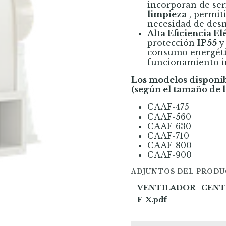
incorporan de se
limpieza
, permiti
necesidad de desm
Alta Eficiencia El
protección
IP55
y 
consumo energéti
funcionamiento i
Los modelos disponi
(según el tamaño de 
CAAF-475
CAAF-560
CAAF-630
CAAF-710
CAAF-800
CAAF-900
ADJUNTOS DEL PROD
VENTILADOR_CENT
F-X.pdf