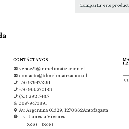
Compartir este produc
da
CONTÁCTANOS
MA
PR
ventas2@tdmclimatizacion.cl
contacto@tdmclimatizacion.cl
+56 979475391
+56 966270183
(55) 292 5435
56979475391
Av. Argentina 01529, 1270832Antofagasta
Lunes a Viernes
8:30 - 18:30