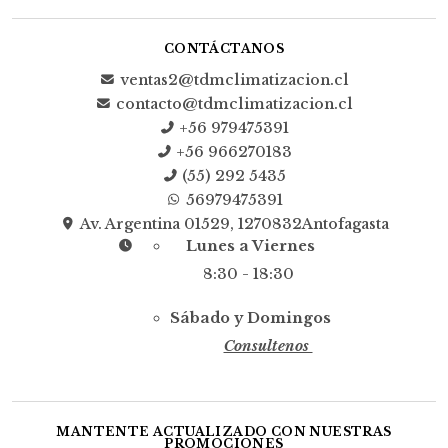
CONTÁCTANOS
ventas2@tdmclimatizacion.cl
contacto@tdmclimatizacion.cl
+56 979475391
+56 966270183
(55) 292 5435
56979475391
Av. Argentina 01529, 1270832Antofagasta
Lunes a Viernes
8:30 - 18:30
Sábado y Domingos
Consultenos
MANTENTE ACTUALIZADO CON NUESTRAS
PROMOCIONES