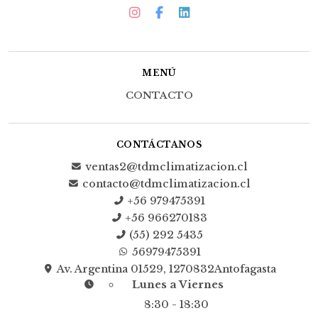
MENÚ
CONTACTO
CONTÁCTANOS
ventas2@tdmclimatizacion.cl
contacto@tdmclimatizacion.cl
+56 979475391
+56 966270183
(55) 292 5435
56979475391
Av. Argentina 01529, 1270832Antofagasta
Lunes a Viernes
8:30 - 18:30