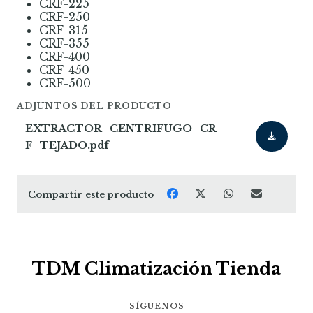
CRF-225
CRF-250
CRF-315
CRF-355
CRF-400
CRF-450
CRF-500
ADJUNTOS DEL PRODUCTO
EXTRACTOR_CENTRIFUGO_CR
F_TEJADO.pdf
Compartir este producto
TDM Climatización Tienda
SÍGUENOS