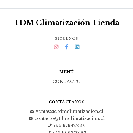
TDM Climatización Tienda
SÍGUENOS
MENÚ
CONTACTO
CONTÁCTANOS
ventas2@tdmclimatizacion.cl
contacto@tdmclimatizacion.cl
+56 979475391
+56 966270183