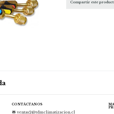
Compartir este produc
da
CONTÁCTANOS
MA
PR
ventas2@tdmclimatizacion.cl