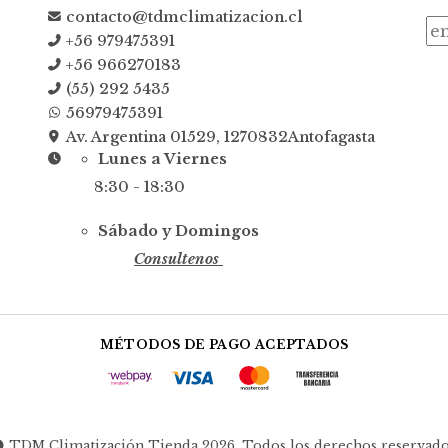
contacto@tdmclimatizacion.cl
+56 979475391
+56 966270183
(55) 292 5435
56979475391
Av. Argentina 01529, 1270832Antofagasta
Lunes a Viernes
8:30 - 18:30
Sábado y Domingos
Consultenos
MÉTODOS DE PAGO ACEPTADOS
TDM Climatización Tienda 2026. Todos los derechos reservado