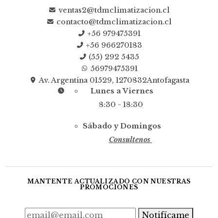
ventas2@tdmclimatizacion.cl
contacto@tdmclimatizacion.cl
+56 979475391
+56 966270183
(55) 292 5435
56979475391
Av. Argentina 01529, 1270832Antofagasta
Lunes a Viernes
8:30 - 18:30
Sábado y Domingos
Consultenos
MANTENTE ACTUALIZADO CON NUESTRAS
PROMOCIONES
Notifícame