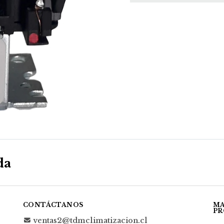
da
CONTÁCTANOS
MA
PR
ventas2@tdmclimatizacion.cl