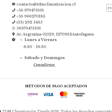
contacto@tdmclimatizacion.cl
+56 979475391
+56 966270183
(55) 292 5435
56979475391
Av. Argentina 01529, 1270832Antofagasta
Lunes a Viernes
8:30 - 18:30
Sábado y Domingos
Consultenos
MÉTODOS DE PAGO ACEPTADOS
TDM Climatización Tienda 2026. Todos los derechos reservado