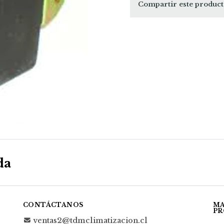
Compartir este produc
da
CONTÁCTANOS
MA
PR
ventas2@tdmclimatizacion.cl