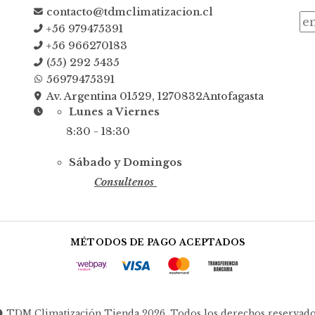
contacto@tdmclimatizacion.cl
+56 979475391
+56 966270183
(55) 292 5435
56979475391
Av. Argentina 01529, 1270832Antofagasta
Lunes a Viernes
8:30 - 18:30
Sábado y Domingos
Consultenos
MÉTODOS DE PAGO ACEPTADOS
TDM Climatización Tienda 2026. Todos los derechos reservado