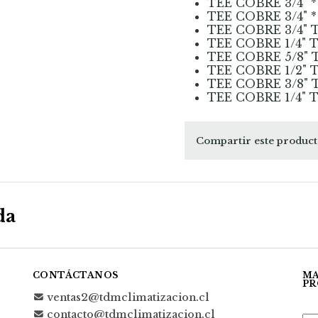
TEE COBRE 3/4" * 1
TEE COBRE 3/4" * 1
TEE COBRE 3/4" T
TEE COBRE 1/4" T
TEE COBRE 5/8" T
TEE COBRE 1/2" T
TEE COBRE 3/8" T
TEE COBRE 1/4" T
Compartir este produc
da
CONTÁCTANOS
MA
PR
ventas2@tdmclimatizacion.cl
contacto@tdmclimatizacion.cl