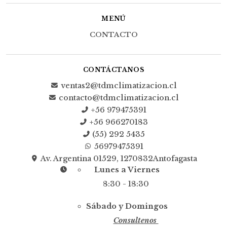
MENÚ
CONTACTO
CONTÁCTANOS
ventas2@tdmclimatizacion.cl
contacto@tdmclimatizacion.cl
+56 979475391
+56 966270183
(55) 292 5435
56979475391
Av. Argentina 01529, 1270832Antofagasta
Lunes a Viernes
8:30 - 18:30
Sábado y Domingos
Consultenos