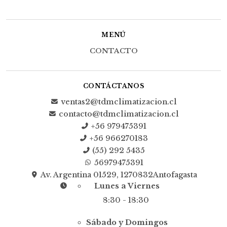
MENÚ
CONTACTO
CONTÁCTANOS
ventas2@tdmclimatizacion.cl
contacto@tdmclimatizacion.cl
+56 979475391
+56 966270183
(55) 292 5435
56979475391
Av. Argentina 01529, 1270832Antofagasta
Lunes a Viernes
8:30 - 18:30
Sábado y Domingos