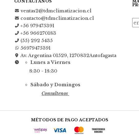
CONTÁCTANOS
MA
PR
ventas2@tdmclimatizacion.cl
contacto@tdmclimatizacion.cl
+56 979475391
+56 966270183
(55) 292 5435
56979475391
Av. Argentina 01529, 1270832Antofagasta
Lunes a Viernes
8:30 - 18:30
Sábado y Domingos
Consultenos
MÉTODOS DE PAGO ACEPTADOS