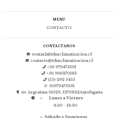
MENÚ
CONTACTO
CONTÁCTANOS
ventas2@tdmclimatizacion.cl
contacto@tdmclimatizacion.cl
+56 979475391
+56 966270183
(55) 292 5435
56979475391
Av. Argentina 01529, 1270832Antofagasta
Lunes a Viernes
8:30 - 18:30
Sábado y Domingos