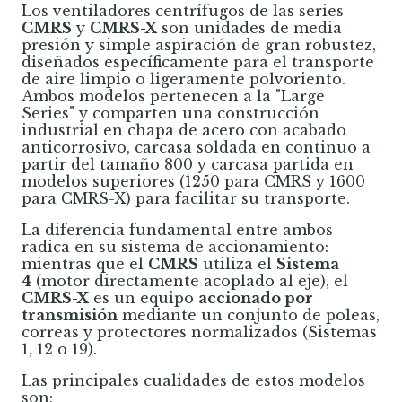
Los ventiladores centrífugos de las series
CMRS
y
CMRS-X
son unidades de media
presión y simple aspiración de gran robustez,
diseñados específicamente para el transporte
de aire limpio o ligeramente polvoriento.
Ambos modelos pertenecen a la "Large
Series" y comparten una construcción
industrial en chapa de acero con acabado
anticorrosivo, carcasa soldada en continuo a
partir del tamaño 800 y carcasa partida en
modelos superiores (1250 para CMRS y 1600
para CMRS-X) para facilitar su transporte.
La diferencia fundamental entre ambos
radica en su sistema de accionamiento:
mientras que el
CMRS
utiliza el
Sistema
4
(motor directamente acoplado al eje), el
CMRS-X
es un equipo
accionado por
transmisión
mediante un conjunto de poleas,
correas y protectores normalizados (Sistemas
1, 12 o 19).
Las principales cualidades de estos modelos
son: